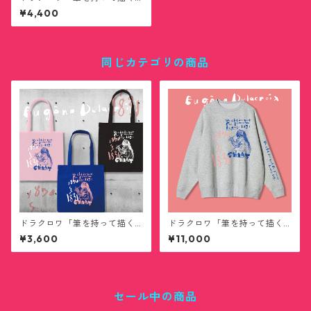
猫」ビッグシルエットTシャツ
¥4,400
同じカテゴリの商品
ドラクロワ「筆を持って描く
ドラクロワ「筆を持って描く
猫」トートバッグ
猫」ビッグシルエットスウェ
¥3,600
¥11,000
ット
セール中の商品