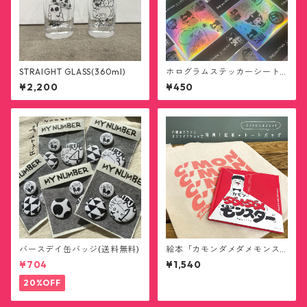
STRAIGHT GLASS(360ml)
ホログラムステッカーシート
(送料無料)
¥2,200
¥450
バースデイ缶バッジ(送料無料)
絵本「カモンダメダメモンス
ター」トートバッグ付き(送料
¥704
¥1,540
無料)
20%OFF