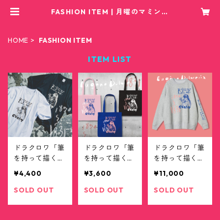
FASHION ITEM | 月曜のマミンカ
オフィシャルサイト
HOME
FASHION ITEM
ITEM LIST
ドラクロワ「筆
ドラクロワ「筆
ドラクロワ「筆
を持って描く
を持って描く
を持って描く
猫」ビッグシル
猫」トートバッ
猫」ビッグシル
¥4,400
¥3,600
¥11,000
エットTシャツ
グ
エットスウェッ
ト
SOLD OUT
SOLD OUT
SOLD OUT