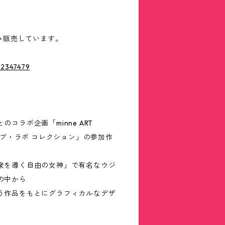
のみ販売しています。
42347479
コラボ企画「minne ART
カイブ・ラボ コレクション」の参加作
衆を導く自由の女神」で有名なウジ
の中から
う作品をもとにグラフィカルなデザ