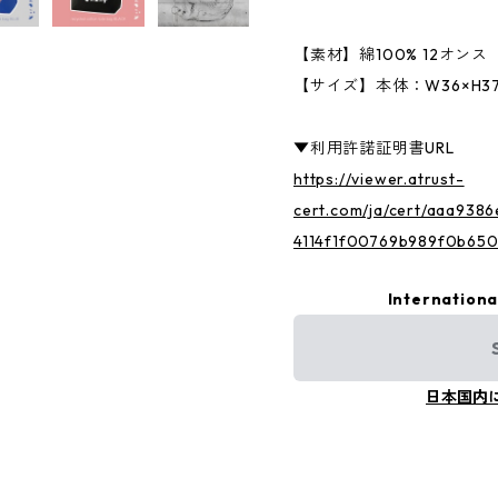
【素材】綿100% 12オン
【サイズ】本体：W36×H3
▼利用許諾証明書URL
https://viewer.atrust-
cert.com/ja/cert/aaa93
4114f1f00769b989f0b650
Internationa
日本国内