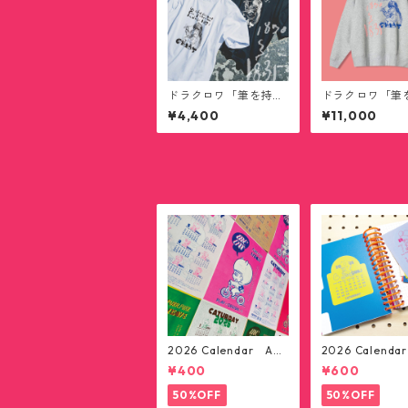
ドラクロワ「筆を持っ
ドラクロワ「筆
て描く猫」ビッグシル
て描く猫」ビッ
¥4,400
¥11,000
エットTシャツ
エットスウェッ
2026 Calendar A3
2026 Calend
ポスター
テッカー12枚セ
¥400
¥600
料無料)
50%OFF
50%OFF