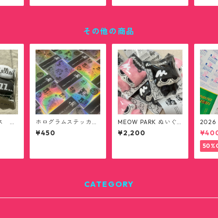
その他の商品
ス ミ
ホログラムステッカー
MEOW PARK ぬいぐ
2026
送料無
シート(送料無料)
るみ
ポス
¥450
¥2,200
¥40
50%
CATEGORY