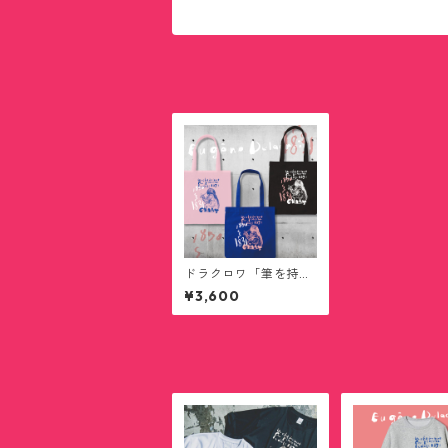
ドラクロワ「筆を持っ
て描く猫」トートバッ
¥3,600
グ