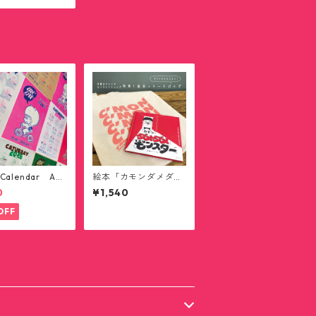
 Calendar A3
絵本「カモンダメダメ
ター
モンスター」トートバ
0
¥1,540
ッグ付き(送料無料)
OFF