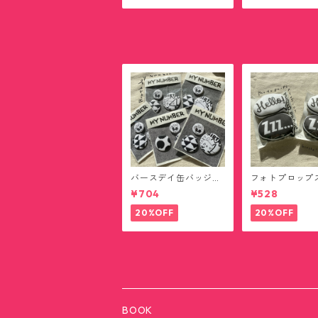
バースデイ缶バッジ
フォトプロップ
(送料無料)
ニクッション(
¥704
¥528
料)
20%OFF
20%OFF
BOOK