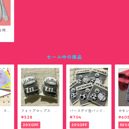
を持っ
グシル
ト
セール中の商品
ar ス
フォトプロップス ミ
バースデイ缶バッジ
カモ
ット(送
ニクッション(送料無
(送料無料)
ター 
¥528
¥704
¥60
料)
(送料
20%OFF
20%OFF
50%