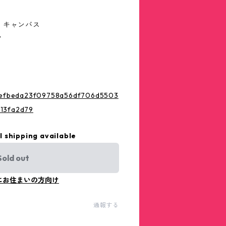
ス キャンバス
7
86efbeda23f09758a56df706d5503
13fa2d79
l shipping available
Sold out
にお住まいの方向け
通報する