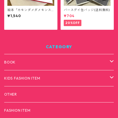
絵本「カモンダメダメモンス
バースデイ缶バッジ(送料無料)
ター」トートバッグ付き(送料
¥1,540
¥704
無料)
20%OFF
CATEGORY
BOOK
カモンダメダメモンスター
KIDS FASHION ITEM
T-SHIRTS
OTHER
FASHION ITEM