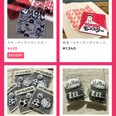
カモンダメダメモンスター ハ
絵本「カモンダメダメモンス
ンカチタオル(送料無料)
ター」トートバッグ付き(送料
¥605
¥1,540
無料)
50%OFF