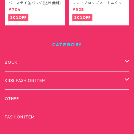
バースデイ缶バッジ(送料無料)
フォトプロップス ミニクッ
ション(送料無料)
¥704
¥528
20%OFF
20%OFF
CATEGORY
BOOK
カモンダメダメモンスター
KIDS FASHION ITEM
T-SHIRTS
OTHER
FASHION ITEM