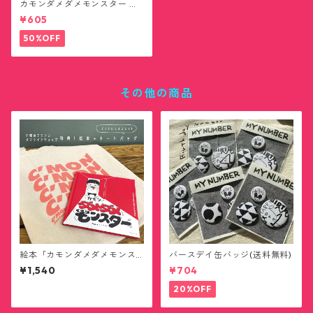
カモンダメダメモンスター ハ
ンカチタオル(送料無料)
¥605
50%OFF
その他の商品
絵本「カモンダメダメモンス
バースデイ缶バッジ(送料無料)
ター」トートバッグ付き(送料
¥1,540
¥704
無料)
20%OFF