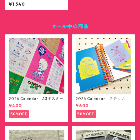
ター」トートバッグ付き(送料
¥1,540
無料)
セール中の商品
2026 Calendar A3ポスター
2026 Calendar ステッカー1
2枚セット(送料無料)
¥400
¥600
50%OFF
50%OFF